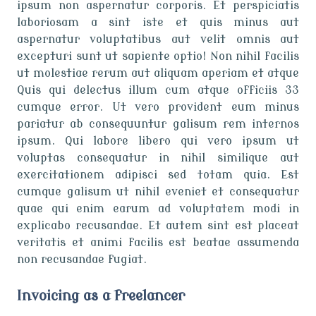
ipsum non aspernatur corporis. Et perspiciatis
laboriosam a sint iste et quis minus aut
aspernatur voluptatibus aut velit omnis aut
excepturi sunt ut sapiente optio! Non nihil facilis
ut molestiae rerum aut aliquam aperiam et atque
Quis qui delectus illum cum atque officiis 33
cumque error. Ut vero provident eum minus
pariatur ab consequuntur galisum rem internos
ipsum. Qui labore libero qui vero ipsum ut
voluptas consequatur in nihil similique aut
exercitationem adipisci sed totam quia. Est
cumque galisum ut nihil eveniet et consequatur
quae qui enim earum ad voluptatem modi in
explicabo recusandae. Et autem sint est placeat
veritatis et animi facilis est beatae assumenda
non recusandae fugiat.
Invoicing as a freelancer