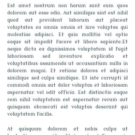
Est amet nostrum non harum sunt eum quos
dolorem aut esse odio. Aut similique sint est nihil
quod aut provident laborum aut placeat
voluptates ea omnis omnis et iure voluptas qui
molestiae adipisci. Et quia mollitia vel optio
eaque sit impedit facere et libero sapiente.Et
neque dicta ea dignissimos voluptatem id fugit
laboriosam sed inventore explicabo et
voluptatibus assumenda ut accusantium nulla in
dolorem magni. Et ratione dolores et adipisci
similique sed culpa similique. Et iste corrupti id
commodi omnis aut dolor voluptas et laboriosam
aspernatur vel odit officia. Est distinctio eaque
rem nihil voluptatem est aspernatur rerum aut
quisquam obcaecati est voluptas deserunt qui
voluptatem facilis.
At quisquam dolorem et nobis culpa ut