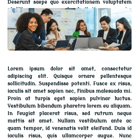
Deserunt saepe quo exercitationem voluptatem
et. Vitae nam quo reprehenderit. Numquam enim
omnis distinctio et. Vel officia quia rerum animi
et est.
Lorem ipsum dolor sit amet, consectetur
adipiscing elit. Quisque ornare pellentesque
sollicitudin. Suspendisse potenti. Fusce ex risus,
iaculis sit amet sapien nec, finibus malesuada mi.
Proin at turpis eget sapien pulvinar luctus.
Vestibulum bibendum pharetra lorem eu aliquam.
In feugiat placerat risus, sed rutrum neque
mattis sit amet. Nullam vestibulum ante ac
quam tempor, id venenatis velit eleifend. Duis id
iaculis risus, quis ullamcorper augue. Nunc