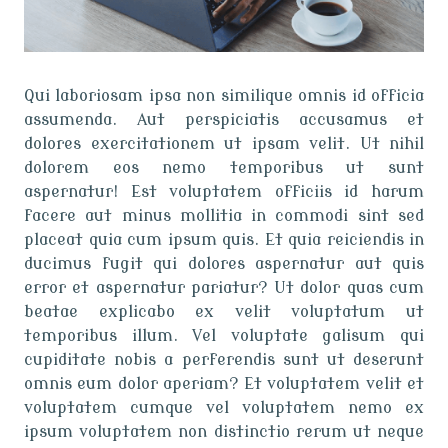
Qui laboriosam ipsa non similique omnis id officia
assumenda. Aut perspiciatis accusamus et
dolores exercitationem ut ipsam velit. Ut nihil
dolorem eos nemo temporibus ut sunt
aspernatur! Est voluptatem officiis id harum
facere aut minus mollitia in commodi sint sed
placeat quia cum ipsum quis. Et quia reiciendis in
ducimus fugit qui dolores aspernatur aut quis
error et aspernatur pariatur? Ut dolor quas cum
beatae explicabo ex velit voluptatum ut
temporibus illum. Vel voluptate galisum qui
cupiditate nobis a perferendis sunt ut deserunt
omnis eum dolor aperiam? Et voluptatem velit et
voluptatem cumque vel voluptatem nemo ex
ipsum voluptatem non distinctio rerum ut neque