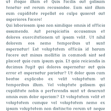
ut itaque illum et Quis facilis aut galisum
tenetur est rerum recusandae. Eum sint illum
eum cupiditate repellat ea culpa quaerat aut
asperiores facere!
Qui laboriosam ipsa non similique omnis id officia
assumenda. Aut perspiciatis accusamus et
dolores exercitationem ut ipsam velit. Ut nihil
dolorem eos nemo temporibus ut sunt
aspernatur! Est voluptatem officiis id harum
facere aut minus mollitia in commodi sint sed
placeat quia cum ipsum quis. Et quia reiciendis in
ducimus fugit qui dolores aspernatur aut quis
error et aspernatur pariatur? Ut dolor quas cum
beatae explicabo ex velit voluptatum ut
temporibus illum. Vel voluptate galisum qui
cupiditate nobis a perferendis sunt ut deserunt
omnis eum dolor aperiam? Et voluptatem velit et
voluptatem cumque vel voluptatem nemo ex
ipsum voluptatem non distinctio rerum ut neque