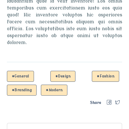
laudantium quae id velit inventore! Eos omnis
temporibus cum exercitationem iusto eos quia
quod! Hic inventore voluptas hic asperiores
facere cum necessitatibus aliquam qui omnis
officia. Eos voluptatibus iste eum iusto nobis sit
aspernatur iusto ab atque animi ut voluptas
dolorem.
#General
#Design
#Fashion
#Branding
#Modern
Share