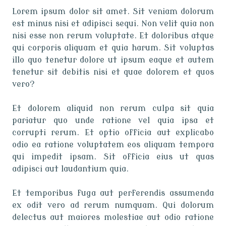
Lorem ipsum dolor sit amet. Sit veniam dolorum
est minus nisi et adipisci sequi. Non velit quia non
nisi esse non rerum voluptate. Et doloribus atque
qui corporis aliquam et quia harum. Sit voluptas
illo quo tenetur dolore ut ipsum eaque et autem
tenetur sit debitis nisi et quae dolorem et quos
vero?
Et dolorem aliquid non rerum culpa sit quia
pariatur quo unde ratione vel quia ipsa et
corrupti rerum. Et optio officia aut explicabo
odio ea ratione voluptatem eos aliquam tempora
qui impedit ipsam. Sit officia eius ut quas
adipisci aut laudantium quia.
Et temporibus fuga aut perferendis assumenda
ex odit vero ad rerum numquam. Qui dolorum
delectus aut maiores molestiae aut odio ratione