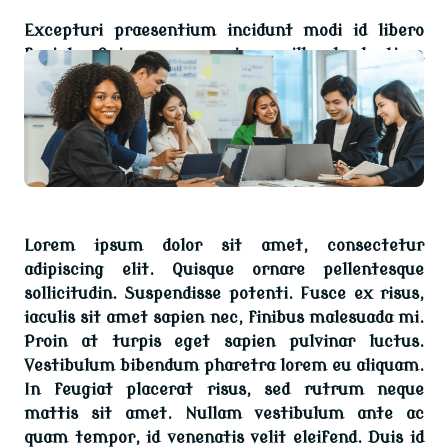
Excepturi praesentium incidunt modi id libero
fugiat. Qui rerum maiores illo laudantium
laboriosam nihil dignissimos. In ab accusamus et
cum vitae delectus et consequatur.
Lorem ipsum dolor sit amet, consectetur
adipiscing elit. Quisque ornare pellentesque
sollicitudin. Suspendisse potenti. Fusce ex risus,
iaculis sit amet sapien nec, finibus malesuada mi.
Proin at turpis eget sapien pulvinar luctus.
Vestibulum bibendum pharetra lorem eu aliquam.
In feugiat placerat risus, sed rutrum neque
mattis sit amet. Nullam vestibulum ante ac
quam tempor, id venenatis velit eleifend. Duis id