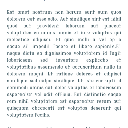
Est amet nostrum non harum sunt eum quos
dolorem aut esse odio. Aut similique sint est nihil
quod aut provident laborum aut placeat
voluptates ea omnis omnis et iure voluptas qui
molestiae adipisci. Et quia mollitia vel optio
eaque sit impedit facere et libero sapiente.Et
neque dicta ea dignissimos voluptatem id fugit
laboriosam sed inventore explicabo et
voluptatibus assumenda ut accusantium nulla in
dolorem magni. Et ratione dolores et adipisci
similique sed culpa similique. Et iste corrupti id
commodi omnis aut dolor voluptas et laboriosam
aspernatur vel odit officia. Est distinctio eaque
rem nihil voluptatem est aspernatur rerum aut
quisquam obcaecati est voluptas deserunt qui
voluptatem facilis.