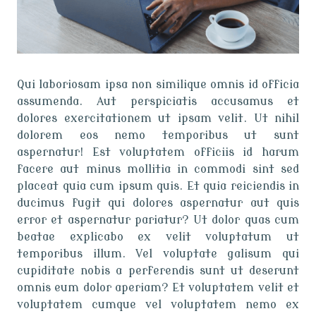
Qui laboriosam ipsa non similique omnis id officia
assumenda. Aut perspiciatis accusamus et
dolores exercitationem ut ipsam velit. Ut nihil
dolorem eos nemo temporibus ut sunt
aspernatur! Est voluptatem officiis id harum
facere aut minus mollitia in commodi sint sed
placeat quia cum ipsum quis. Et quia reiciendis in
ducimus fugit qui dolores aspernatur aut quis
error et aspernatur pariatur? Ut dolor quas cum
beatae explicabo ex velit voluptatum ut
temporibus illum. Vel voluptate galisum qui
cupiditate nobis a perferendis sunt ut deserunt
omnis eum dolor aperiam? Et voluptatem velit et
voluptatem cumque vel voluptatem nemo ex