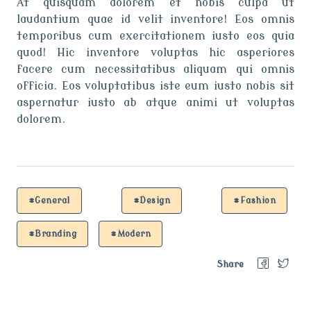
At quisquam dolorem et nobis culpa ut
laudantium quae id velit inventore! Eos omnis
temporibus cum exercitationem iusto eos quia
quod! Hic inventore voluptas hic asperiores
facere cum necessitatibus aliquam qui omnis
officia. Eos voluptatibus iste eum iusto nobis sit
aspernatur iusto ab atque animi ut voluptas
dolorem.
#General
#Design
#Fashion
#Branding
#Modern
Share