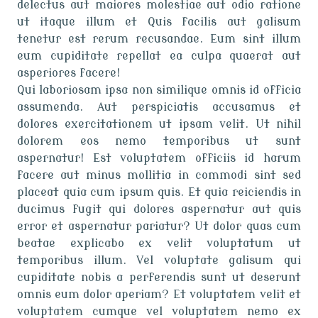
delectus aut maiores molestiae aut odio ratione
ut itaque illum et Quis facilis aut galisum
tenetur est rerum recusandae. Eum sint illum
eum cupiditate repellat ea culpa quaerat aut
asperiores facere!
Qui laboriosam ipsa non similique omnis id officia
assumenda. Aut perspiciatis accusamus et
dolores exercitationem ut ipsam velit. Ut nihil
dolorem eos nemo temporibus ut sunt
aspernatur! Est voluptatem officiis id harum
facere aut minus mollitia in commodi sint sed
placeat quia cum ipsum quis. Et quia reiciendis in
ducimus fugit qui dolores aspernatur aut quis
error et aspernatur pariatur? Ut dolor quas cum
beatae explicabo ex velit voluptatum ut
temporibus illum. Vel voluptate galisum qui
cupiditate nobis a perferendis sunt ut deserunt
omnis eum dolor aperiam? Et voluptatem velit et
voluptatem cumque vel voluptatem nemo ex