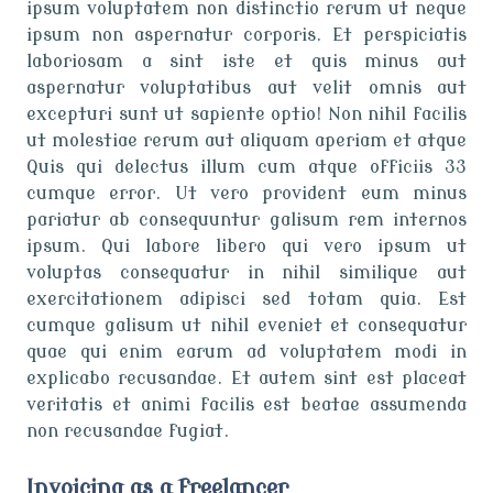
ipsum voluptatem non distinctio rerum ut neque
ipsum non aspernatur corporis. Et perspiciatis
laboriosam a sint iste et quis minus aut
aspernatur voluptatibus aut velit omnis aut
excepturi sunt ut sapiente optio! Non nihil facilis
ut molestiae rerum aut aliquam aperiam et atque
Quis qui delectus illum cum atque officiis 33
cumque error. Ut vero provident eum minus
pariatur ab consequuntur galisum rem internos
ipsum. Qui labore libero qui vero ipsum ut
voluptas consequatur in nihil similique aut
exercitationem adipisci sed totam quia. Est
cumque galisum ut nihil eveniet et consequatur
quae qui enim earum ad voluptatem modi in
explicabo recusandae. Et autem sint est placeat
veritatis et animi facilis est beatae assumenda
non recusandae fugiat.
Invoicing as a freelancer